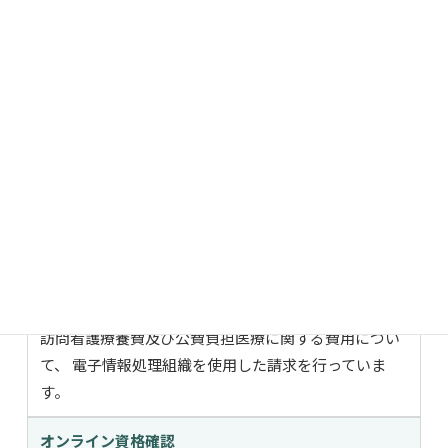
施に関する計画的な管理を行った場合に、月1回に
限り算定します。
当ステーションの施設基準に係る取組
当ステーションでは、訪問看護医療DX情報活用加算に係
る施設基準に基づき、以下の体制を整備しています。
オンライン請求
訪問看護療養費及び公費負担医療に関する費用につい
て、 電子情報処理組織を使用した請求を行っていま
す。
オンライン資格確認