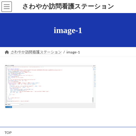
コ
ナ
さわやか訪問看護ステーション
ン
ビ
テ
ゲ
ン
ー
ツ
シ
image-1
へ
ョ
ス
ン
キ
に
ッ
移
さわやか訪問看護ステーション
image-1
プ
動
TOP