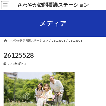
コ
ナ
さわやか訪問看護ステーション
ン
ビ
テ
ゲ
ン
ー
ツ
シ
メディア
へ
ョ
ス
ン
キ
に
ッ
移
さわやか訪問看護ステーション
26125528
26125528
プ
動
26125528
2018年1月4日