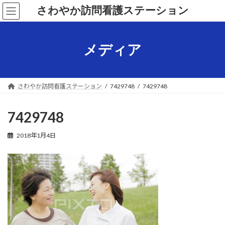
コ
ナ
さわやか訪問看護ステーション
ン
ビ
テ
ゲ
ン
ー
ツ
シ
メディア
へ
ョ
ス
ン
キ
に
ッ
移
さわやか訪問看護ステーション
7429748
7429748
プ
動
7429748
2018年1月4日