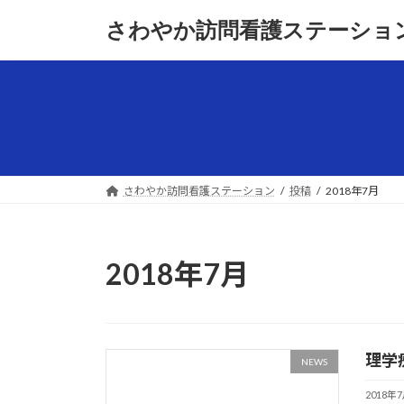
コ
ナ
さわやか訪問看護ステーショ
ン
ビ
テ
ゲ
ン
ー
ツ
シ
へ
ョ
ス
ン
キ
に
ッ
移
さわやか訪問看護ステーション
投稿
2018年7月
プ
動
2018年7月
理学
NEWS
2018年