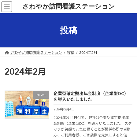
コ
ナ
さわやか訪問看護ステーション
ン
ビ
テ
ゲ
ン
ー
ツ
シ
投稿
へ
ョ
ス
ン
キ
に
ッ
移
さわやか訪問看護ステーション
投稿
2024年2月
プ
動
2024年2月
企業型確定拠出年金制度（企業型DC）
NEWS
を導入いたしました
2024年2月4日
2024年2月1日付で、弊社は企業型確定拠出年
金制度（企業型DC）を導入いたしました。スタ
ッフが笑顔で元気に働くことが関係各所の皆様
方、ご利用者様、ご家族様を元気にすると信