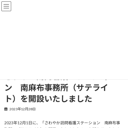
コ
ナ
さわやか訪問看護ステーション
ン
ビ
テ
ゲ
ン
ー
ツ
シ
投稿
へ
ョ
ス
ン
キ
に
ッ
移
さわやか訪問看護ステーション
投稿
NEWS
プ
動
さわやか訪問看護ステーション 南麻布事務所（サテライト）を開設いたし
ました
さわやか訪問看護ステーショ
ン 南麻布事務所（サテライ
ト）を開設いたしました
2023年12月28日
2023年12月1日に、「さわやか訪問看護ステーション 南麻布事