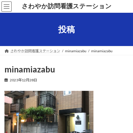
コ
ナ
さわやか訪問看護ステーション
ン
ビ
テ
ゲ
ン
ー
ツ
シ
投稿
へ
ョ
ス
ン
キ
に
ッ
移
さわやか訪問看護ステーション
minamiazabu
minamiazabu
プ
動
minamiazabu
2023年12月28日