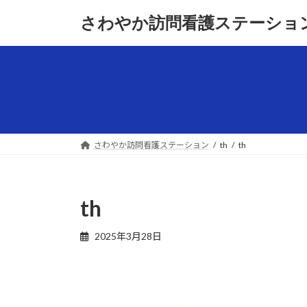
コ
ナ
さわやか訪問看護ステーショ
ン
ビ
テ
ゲ
ン
ー
ツ
シ
へ
ョ
ス
ン
キ
に
ッ
移
さわやか訪問看護ステーション
th
th
プ
動
th
2025年3月28日