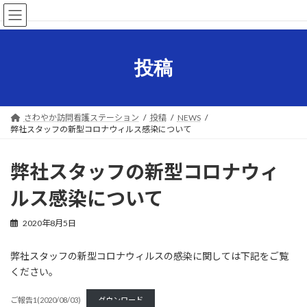
コ
ナ
さわやか訪問看護ステーション
ン
ビ
テ
ゲ
ン
ー
ツ
シ
投稿
へ
ョ
ス
ン
キ
に
ッ
移
さわやか訪問看護ステーション
投稿
NEWS
プ
動
弊社スタッフの新型コロナウィルス感染について
弊社スタッフの新型コロナウィ
ルス感染について
2020年8月5日
弊社スタッフの新型コロナウィルスの感染に関しては下記をご覧
ください。
ご報告1(2020/08/03)
ダウンロード